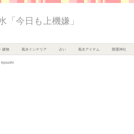
水「今日も上機嫌」
・建物
風水インテリア
占い
風水アイテム
開運神社
kyuushi