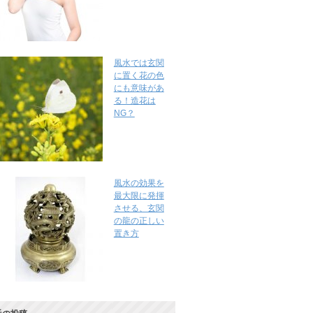
風水では玄関
に置く花の色
にも意味があ
る！造花は
NG？
風水の効果を
最大限に発揮
させる、玄関
の龍の正しい
置き方