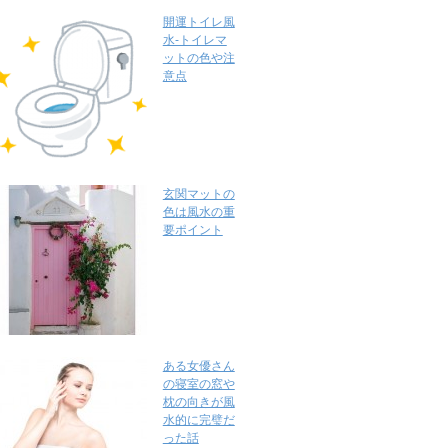
開運トイレ風
水-トイレマ
ットの色や注
意点
玄関マットの
色は風水の重
要ポイント
ある女優さん
の寝室の窓や
枕の向きが風
水的に完璧だ
った話