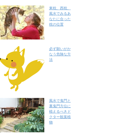
東枕、西枕、
風水でみるあ
なたに合った
枕の位置
必ず願いがか
なう危険な方
法
風水で鬼門と
裏鬼門方位に
植えるべきド
クター観葉植
物