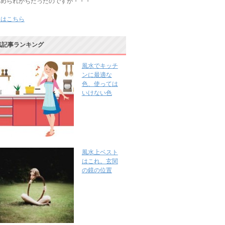
じめられがちだったのですが・・・
きはこちら
気記事ランキング
風水でキッチ
ンに最適な
色、使っては
いけない色
風水上ベスト
はこれ。玄関
の鏡の位置