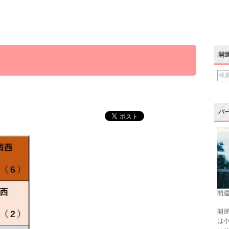
開
バ
開運
開運
は