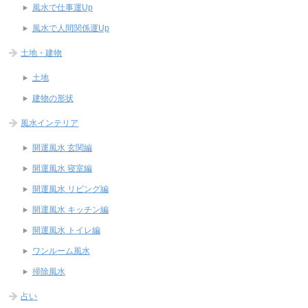
風水で仕事運Up
風水で人間関係運Up
土地・建物
土地
建物の形状
風水インテリア
開運風水 玄関編
開運風水 寝室編
開運風水 リビング編
開運風水 キッチン編
開運風水 トイレ編
ワンルーム風水
掃除風水
占い