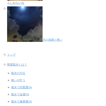
もしれないね
月の加護と呪い
トップ
開運風水とは？
風水の方位
願いが叶う
風水で恋愛運Up
風水で金運Up
風水で健康運Up