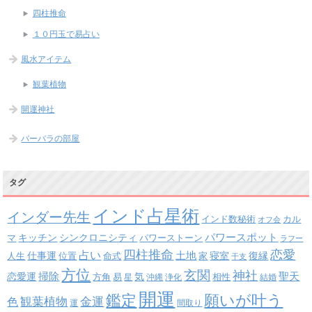
四柱推命
１０円玉で易占い
風水アイテム
観葉植物
開運神社
バーバラの部屋
タグ
インド占星術
インダー先生
インド数秘術
カル
オフ会
パワースポット
キッチン
シンクロニシティ
パワーストーン
マ
ラフー
四柱推命
恋愛
占い
土地
復縁
仕事運
寝室
人生
位置
命式
家
干支
方位
玄関
神社
掃除
恋愛運
聖天
易
気
方角
星
沖縄
浄化
相性
結婚
開運
鑑定
願いが叶う
観葉植物
金運
色
運
間取り