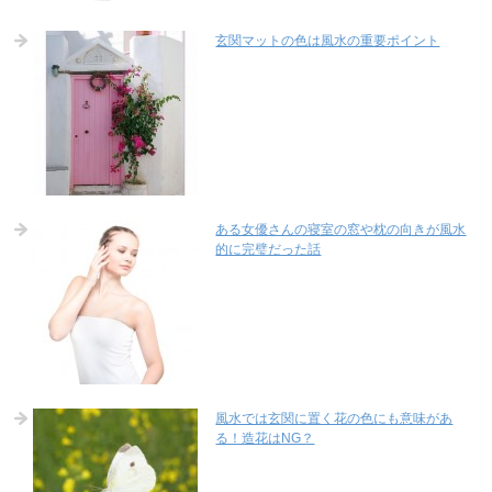
玄関マットの色は風水の重要ポイント
ある女優さんの寝室の窓や枕の向きが風水
的に完璧だった話
風水では玄関に置く花の色にも意味があ
る！造花はNG？