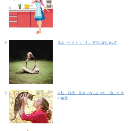
風水上ベストはこれ。玄関の鏡の位置
東枕、西枕、風水でみるあなたに合った枕
の位置