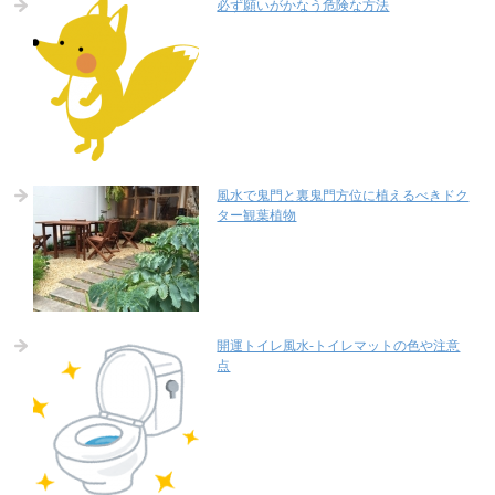
必ず願いがかなう危険な方法
風水で鬼門と裏鬼門方位に植えるべきドク
ター観葉植物
開運トイレ風水-トイレマットの色や注意
点