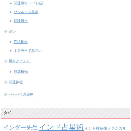
開運風水 トイレ編
ワンルーム風水
掃除風水
占い
四柱推命
１０円玉で易占い
風水アイテム
観葉植物
開運神社
バーバラの部屋
タグ
インド占星術
インダー先生
インド数秘術
カル
オフ会