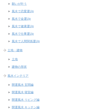
願いが叶う
風水で恋愛運Up
風水で金運Up
風水で健康運Up
風水で仕事運Up
風水で人間関係運Up
土地・建物
土地
建物の形状
風水インテリア
開運風水 玄関編
開運風水 寝室編
開運風水 リビング編
開運風水 キッチン編