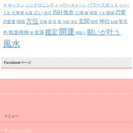
パワースポット
キッチン
シンクロニシティ
パワーストーン
マ
ラフー
四柱推命
恋愛
占い
土地
復縁
仕事運
寝室
人生
位置
命式
家
干支
方位
玄関
神社
掃除
恋愛運
聖天
易
気
方角
星
沖縄
浄化
相性
結婚
開運
鑑定
願いが叶う
観葉植物
金運
色
運
間取り
風水
Facebookページ
メニュー
プロフィール