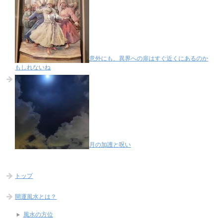
意外にも、異界への扉はすぐ近くにあるのか
もしれないね
月の加護と呪い
トップ
開運風水とは？
風水の方位