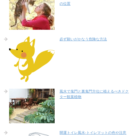
の位置
必ず願いがかなう危険な方法
風水で鬼門と裏鬼門方位に植えるべきドク
ター観葉植物
開運トイレ風水-トイレマットの色や注意