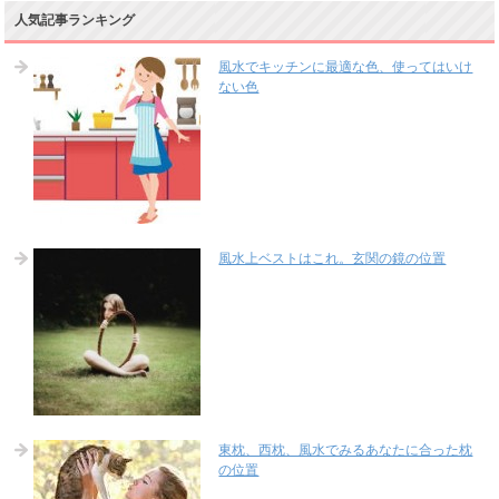
人気記事ランキング
風水でキッチンに最適な色、使ってはいけ
ない色
風水上ベストはこれ。玄関の鏡の位置
東枕、西枕、風水でみるあなたに合った枕
の位置