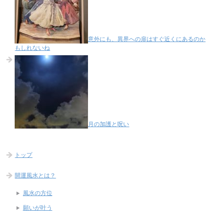
意外にも、異界への扉はすぐ近くにあるのか
もしれないね
月の加護と呪い
トップ
開運風水とは？
風水の方位
願いが叶う