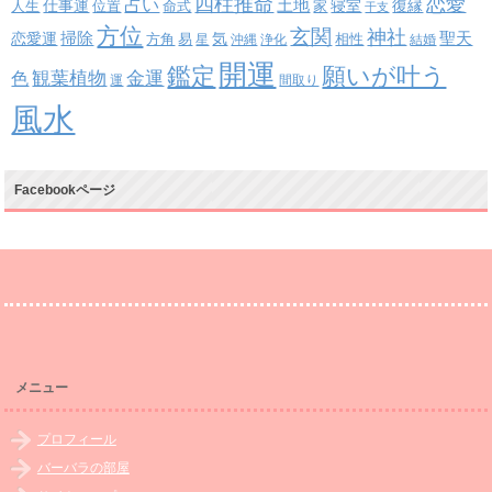
四柱推命
恋愛
占い
土地
復縁
仕事運
寝室
人生
位置
命式
家
干支
方位
玄関
神社
掃除
恋愛運
聖天
易
気
方角
星
沖縄
浄化
相性
結婚
開運
鑑定
願いが叶う
観葉植物
金運
色
運
間取り
風水
Facebookページ
メニュー
プロフィール
バーバラの部屋