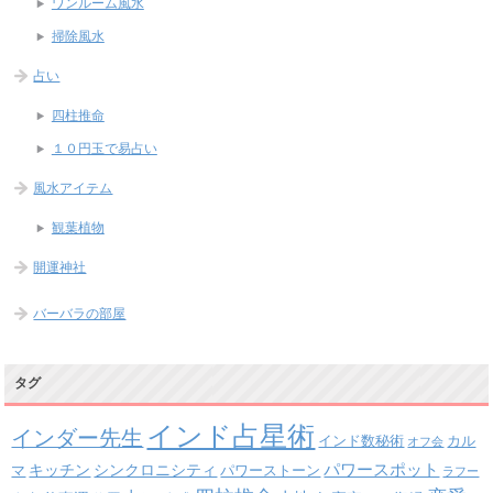
ワンルーム風水
掃除風水
占い
四柱推命
１０円玉で易占い
風水アイテム
観葉植物
開運神社
バーバラの部屋
タグ
インド占星術
インダー先生
インド数秘術
カル
オフ会
パワースポット
キッチン
シンクロニシティ
パワーストーン
マ
ラフー