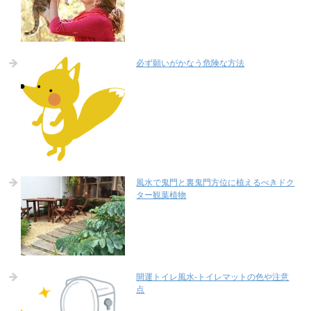
必ず願いがかなう危険な方法
風水で鬼門と裏鬼門方位に植えるべきドク
ター観葉植物
開運トイレ風水-トイレマットの色や注意
点