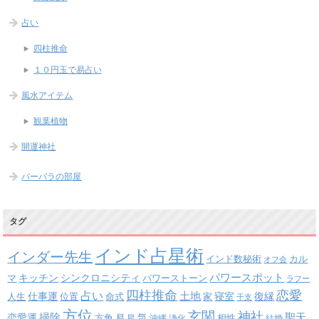
占い
四柱推命
１０円玉で易占い
風水アイテム
観葉植物
開運神社
バーバラの部屋
タグ
インド占星術
インダー先生
インド数秘術
カル
オフ会
パワースポット
キッチン
シンクロニシティ
パワーストーン
マ
ラフー
四柱推命
恋愛
占い
土地
復縁
仕事運
寝室
人生
位置
命式
家
干支
方位
玄関
神社
掃除
恋愛運
聖天
易
気
方角
星
沖縄
浄化
相性
結婚