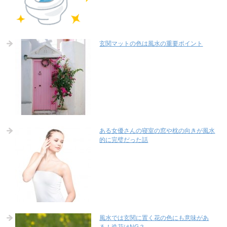
玄関マットの色は風水の重要ポイント
ある女優さんの寝室の窓や枕の向きが風水
的に完璧だった話
風水では玄関に置く花の色にも意味があ