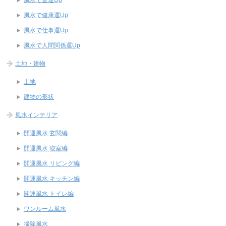
風水で健康運Up
風水で仕事運Up
風水で人間関係運Up
土地・建物
土地
建物の形状
風水インテリア
開運風水 玄関編
開運風水 寝室編
開運風水 リビング編
開運風水 キッチン編
開運風水 トイレ編
ワンルーム風水
掃除風水