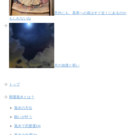
意外にも、異界への扉はすぐ近くにあるのか
もしれないね
月の加護と呪い
トップ
開運風水とは？
風水の方位
願いが叶う
風水で恋愛運Up
風水で金運Up