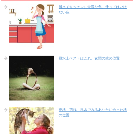
風水でキッチンに最適な色、使ってはいけ
ない色
風水上ベストはこれ。玄関の鏡の位置
東枕、西枕、風水でみるあなたに合った枕
の位置