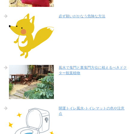
必ず願いがかなう危険な方法
風水で鬼門と裏鬼門方位に植えるべきドク
ター観葉植物
開運トイレ風水-トイレマットの色や注意
点