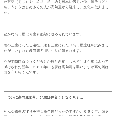
た慧慈（えじ）や、絵具、墨、紙を日本に伝えた僧、曇徴（どん
ちょう）をはじめ多くの人が高句麗から渡来し、文化を伝えまし
た。
豊かな高句麗は何度も強敵に攻められています。
隋の三度にわたる遠征。唐も三度にわたり高句麗遠征を試みまし
たが、いずれも高句麗の固い守りに阻まれます。
やがて隣国百済（くだら）が唐と新羅（しらぎ）連合軍によって
滅ぼされた翌年、６６１年にも唐は高句麗を襲いますが高句麗は
国を守り抜くんです。
ついに高句麗陥落。兄弟は仲良くしなくちゃ…
そんな鉄壁の守りを持つ高句麗だったのですが、６６５年、泉蓋