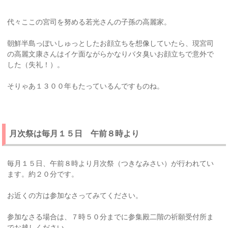
代々ここの宮司を努める若光さんの子孫の高麗家。
朝鮮半島っぽいしゅっとしたお顔立ちを想像していたら、現宮司
の高麗文康さんはイケ面ながらかなりバタ臭いお顔立ちで意外で
した（失礼！）。
そりゃあ１３００年もたっているんですものね。
月次祭は毎月１５日 午前８時より
毎月１５日、午前８時より月次祭（つきなみさい）が行われてい
ます。約２０分です。
お近くの方は参加なさってみてください。
参加なさる場合は、７時５０分までに参集殿二階の祈願受付所ま
でお越しください。