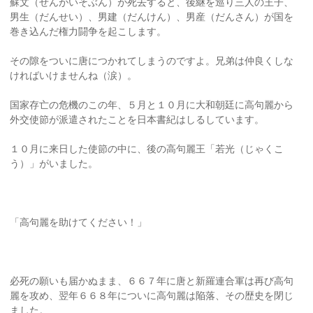
蘇文（せんがいそぶん）が死去すると、後継を巡り三人の王子、
男生（だんせい）、男建（だんけん）、男産（だんさん）が国を
巻き込んだ権力闘争を起こします。
その隙をついに唐につかれてしまうのですよ。兄弟は仲良くしな
ければいけませんね（涙）。
国家存亡の危機のこの年、５月と１０月に大和朝廷に高句麗から
外交使節が派遣されたことを日本書紀はしるしています。
１０月に来日した使節の中に、後の高句麗王「若光（じゃくこ
う）」がいました。
「高句麗を助けてください！」
必死の願いも届かぬまま、６６７年に唐と新羅連合軍は再び高句
麗を攻め、翌年６６８年についに高句麗は陥落、その歴史を閉じ
ました。