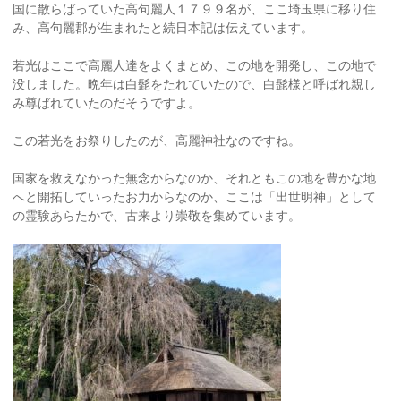
国に散らばっていた高句麗人１７９９名が、ここ埼玉県に移り住
み、高句麗郡が生まれたと続日本記は伝えています。
若光はここで高麗人達をよくまとめ、この地を開発し、この地で
没しました。晩年は白髭をたれていたので、白髭様と呼ばれ親し
み尊ばれていたのだそうですよ。
この若光をお祭りしたのが、高麗神社なのですね。
国家を救えなかった無念からなのか、それともこの地を豊かな地
へと開拓していったお力からなのか、ここは「出世明神」として
の霊験あらたかで、古来より崇敬を集めています。