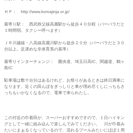
ＨＰ： http://www.komajinja.or.jp/
最寄り駅： 西武秩父線高麗駅から徒歩４０分程（バーバラだと
１時間弱。タクシー呼べます）
ＪＲ川越線・八高線高麗川駅から徒歩２０分（バーバラだと３０
分以上。足遅めな非体育系の基準）
最寄りインターチェンジ： 圏央道、埼玉日高IC、関越道、鶴ヶ
島IC
駐車場は数十台分はあるけれど、お祭りがあるときは終日満車に
なります。近くの田んぼをぎっしりと車が埋め尽くしにっちもさ
っちもいかなくなるので、電車で来られたし。
この付近の巾着田が、スーパーおすすめですので、１日ハイキン
グとして一緒に組み込んで楽しんでみてください。 川が巾着み
たいにまぁるくなっているので、流れるプールみたいにほぼ１周