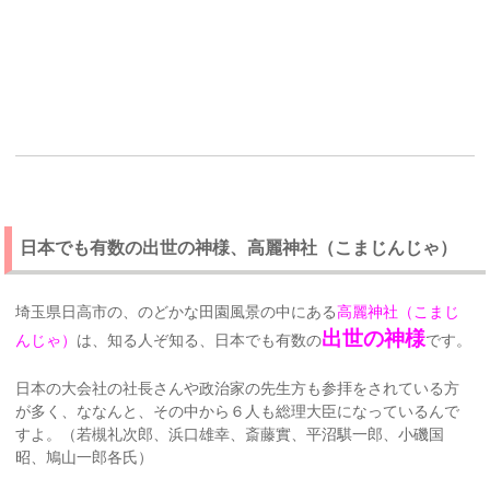
日本でも有数の出世の神様、高麗神社（こまじんじゃ）
埼玉県日高市の、のどかな田園風景の中にある
高麗神社（こまじ
出世の神様
んじゃ）
は、知る人ぞ知る、日本でも有数の
です。
日本の大会社の社長さんや政治家の先生方も参拝をされている方
が多く、ななんと、その中から６人も総理大臣になっているんで
すよ。（若槻礼次郎、浜口雄幸、斎藤實、平沼騏一郎、小磯国
昭、鳩山一郎各氏）