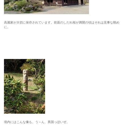
高麗家が大切に保存されています。前面のしだれ桜が満開の頃はそれは見事な眺め
に。
境内にはこんな像も。う～ん、異国っぽいぜ。