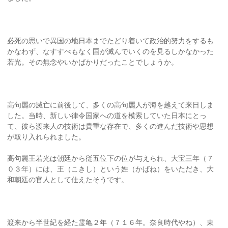
必死の思いで異国の地日本までたどり着いて政治的努力をするも
かなわず、なすすべもなく国が滅んでいくのを見るしかなかった
若光。その無念やいかばかりだったことでしょうか。
高句麗の滅亡に前後して、多くの高句麗人が海を越えて来日しま
した。当時、新しい律令国家への道を模索していた日本にとっ
て、彼ら渡来人の技術は貴重な存在で、多くの進んだ技術や思想
が取り入れられました。
高句麗王若光は朝廷から従五位下の位が与えられ、大宝三年（７
０３年）には、王（こきし）という姓（かばね）をいただき、大
和朝廷の官人として仕えたそうです。
渡来から半世紀を経た霊亀２年（７１６年。奈良時代やね）、東