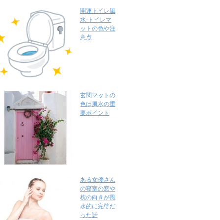
開運トイレ風
水-トイレマ
ットの色や注
意点
玄関マットの
色は風水の重
要ポイント
ある女優さん
の寝室の窓や
枕の向きが風
水的に完璧だ
った話