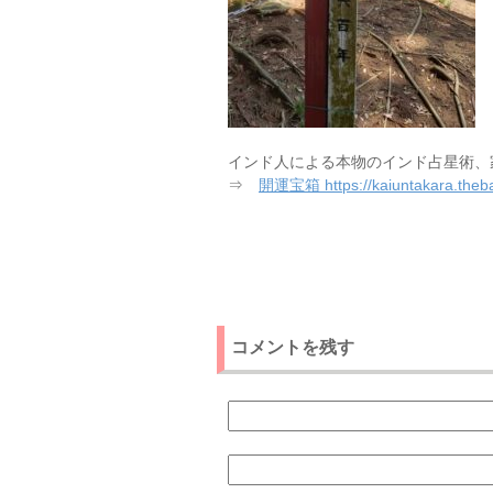
インド人による本物のインド占星術、
⇒
開運宝箱 https://kaiuntakara.theba
コメントを残す