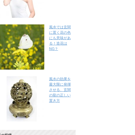
風水では玄関
に置く花の色
にも意味があ
る！造花は
NG？
風水の効果を
最大限に発揮
させる、玄関
の龍の正しい
置き方