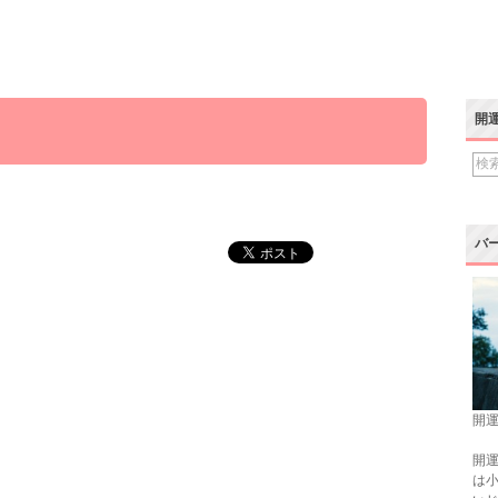
開
バ
開運
開運
は