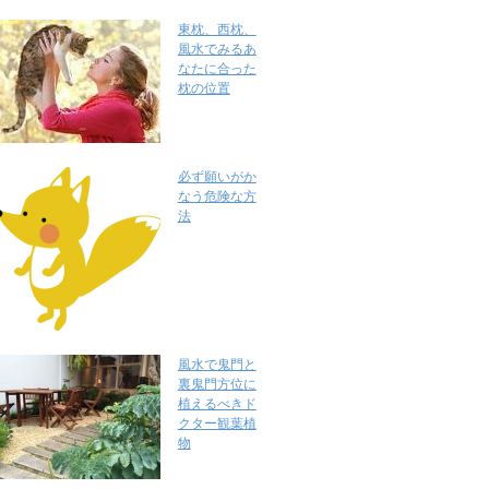
東枕、西枕、
風水でみるあ
なたに合った
枕の位置
必ず願いがか
なう危険な方
法
風水で鬼門と
裏鬼門方位に
植えるべきド
クター観葉植
物