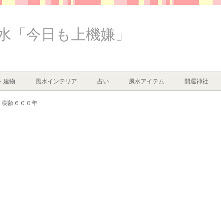
水「今日も上機嫌」
・建物
風水インテリア
占い
風水アイテム
開運神社
樹齢６００年