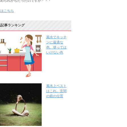
じめられがちだったのですが・・・
きはこちら
気記事ランキング
風水でキッチ
ンに最適な
色、使っては
いけない色
風水上ベスト
はこれ。玄関
の鏡の位置