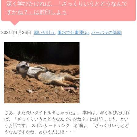
深く学びたければ、「ざっくりいうとどうなんで
すかね？」は封印しよう
2021年1月26日
[
願いが叶う
,
風水で仕事運Up
,
バーバラの部屋
]
さあ、また長いタイトル出ちゃったよ。 本日は、深く学びたけれ
ば、「ざっくりいうとどうなんですかね？」は封印しよう、とい
うお話です。 スポンサードリンク 老師は、「ざっくりいうとど
うなんですかね」という人に絶・・・