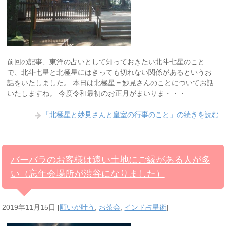
前回の記事、東洋の占いとして知っておきたい北斗七星のこと
で、北斗七星と北極星にはきっても切れない関係があるというお
話をいたしました。 本日は北極星＝妙見さんのことについてお話
いたしますね。 今度令和最初のお正月がまいりま・・・
「北極星と妙見さんと皇室の行事のこと」の続きを読む
バーバラのお客様は遠い土地にご縁がある人が多
い（忘年会場所が渋谷になりました）
2019年11月15日
[
願いが叶う
,
お茶会
,
インド占星術
]