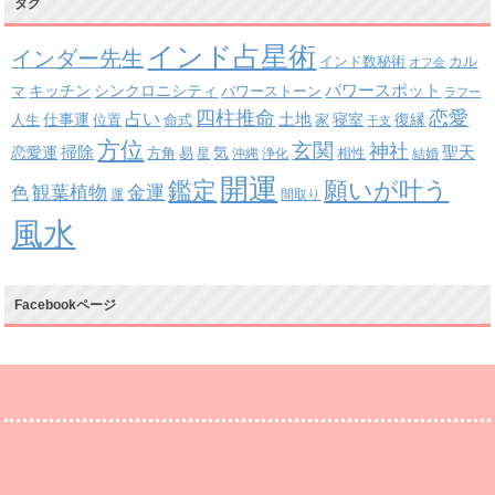
タグ
インド占星術
インダー先生
インド数秘術
カル
オフ会
パワースポット
キッチン
シンクロニシティ
パワーストーン
マ
ラフー
四柱推命
恋愛
占い
土地
復縁
仕事運
寝室
人生
位置
命式
家
干支
方位
玄関
神社
掃除
恋愛運
聖天
易
気
方角
星
沖縄
浄化
相性
結婚
開運
鑑定
願いが叶う
観葉植物
金運
色
運
間取り
風水
Facebookページ