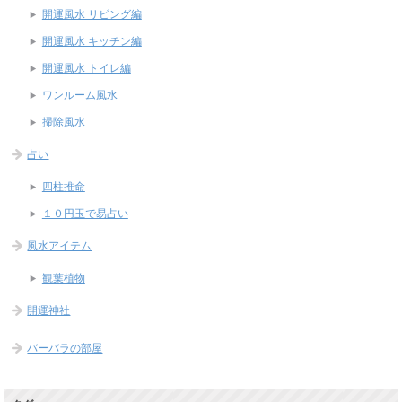
開運風水 リビング編
開運風水 キッチン編
開運風水 トイレ編
ワンルーム風水
掃除風水
占い
四柱推命
１０円玉で易占い
風水アイテム
観葉植物
開運神社
バーバラの部屋