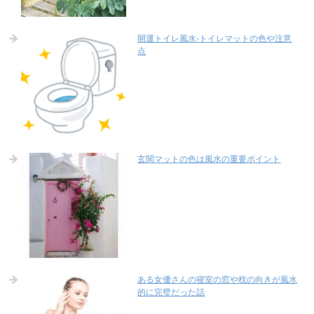
開運トイレ風水-トイレマットの色や注意
点
玄関マットの色は風水の重要ポイント
ある女優さんの寝室の窓や枕の向きが風水
的に完璧だった話