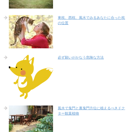
東枕、西枕、風水でみるあなたに合った枕
の位置
必ず願いがかなう危険な方法
風水で鬼門と裏鬼門方位に植えるべきドク
ター観葉植物