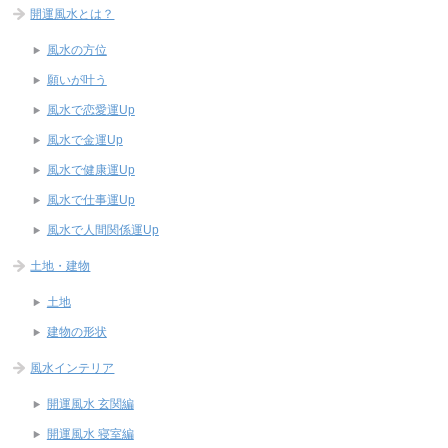
開運風水とは？
風水の方位
願いが叶う
風水で恋愛運Up
風水で金運Up
風水で健康運Up
風水で仕事運Up
風水で人間関係運Up
土地・建物
土地
建物の形状
風水インテリア
開運風水 玄関編
開運風水 寝室編