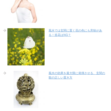
風水では玄関に置く花の色にも意味があ
る！造花はNG？
風水の効果を最大限に発揮させる、玄関の
龍の正しい置き方