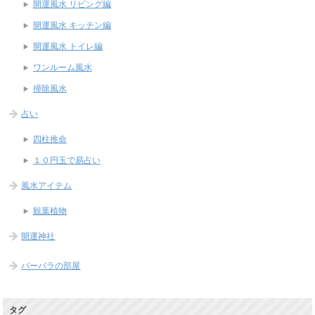
開運風水 リビング編
開運風水 キッチン編
開運風水 トイレ編
ワンルーム風水
掃除風水
占い
四柱推命
１０円玉で易占い
風水アイテム
観葉植物
開運神社
バーバラの部屋
タグ