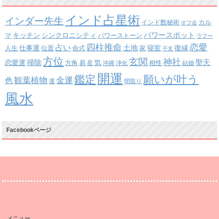
インド占星術
インダー先生
インド数秘術
カル
オフ会
パワースポット
キッチン
シンクロニシティ
パワーストーン
マ
ラフー
四柱推命
恋愛
占い
土地
復縁
仕事運
寝室
人生
位置
命式
家
干支
方位
玄関
神社
掃除
恋愛運
聖天
易
気
方角
星
沖縄
浄化
相性
結婚
開運
鑑定
願いが叶う
観葉植物
金運
色
運
間取り
風水
Facebookページ
メニュー