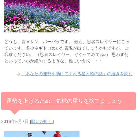
どうも、皆＝サン バーバラです。 最近、忍者スレイヤーにこっ
ています。多少ネギトロめいた表現が出てしまうかもですが、ご
容赦ください。 （忍者スレイヤー、ぐぐってみてね♪） 思わず何
といっていいか絶句するような、難しい命式・・・
「あなたの運勢を助けてくれる星と徳の話」の続きを読む
運勢を上げるため、気球の重りを捨てましょう
2016年5月7日
[
願いが叶う
]