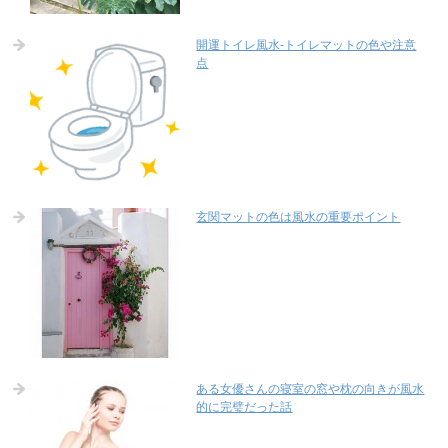
開運トイレ風水-トイレマットの色や注意
点
玄関マットの色は風水の重要ポイント
ある女優さんの寝室の窓や枕の向きが風水
的に完璧だった話