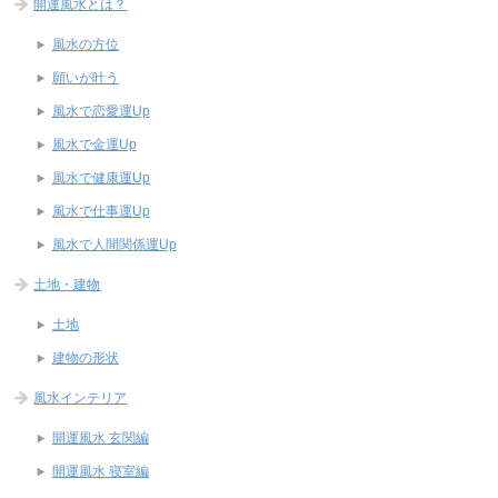
開運風水とは？
風水の方位
願いが叶う
風水で恋愛運Up
風水で金運Up
風水で健康運Up
風水で仕事運Up
風水で人間関係運Up
土地・建物
土地
建物の形状
風水インテリア
開運風水 玄関編
開運風水 寝室編