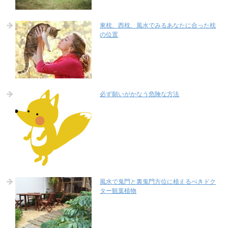
東枕、西枕、風水でみるあなたに合った枕
の位置
必ず願いがかなう危険な方法
風水で鬼門と裏鬼門方位に植えるべきドク
ター観葉植物