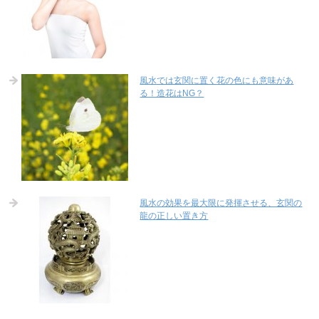
風水では玄関に置く花の色にも意味があ
る！造花はNG？
風水の効果を最大限に発揮させる、玄関の
龍の正しい置き方