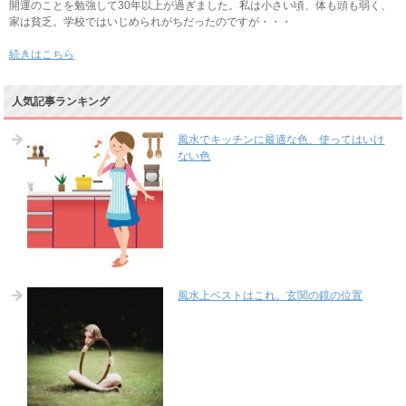
開運のことを勉強して30年以上が過ぎました。私は小さい頃、体も頭も弱く、
家は貧乏。学校ではいじめられがちだったのですが・・・
続きはこちら
人気記事ランキング
風水でキッチンに最適な色、使ってはいけ
ない色
風水上ベストはこれ。玄関の鏡の位置