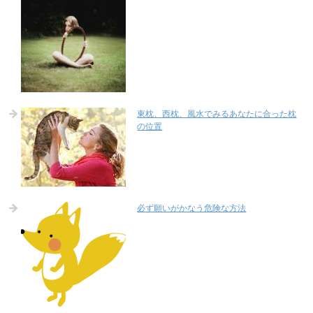
東枕、西枕、風水でみるあなたに合った枕
の位置
必ず願いがかなう危険な方法