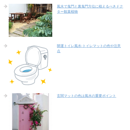
風水で鬼門と裏鬼門方位に植えるべきドク
ター観葉植物
開運トイレ風水-トイレマットの色や注意
点
玄関マットの色は風水の重要ポイント