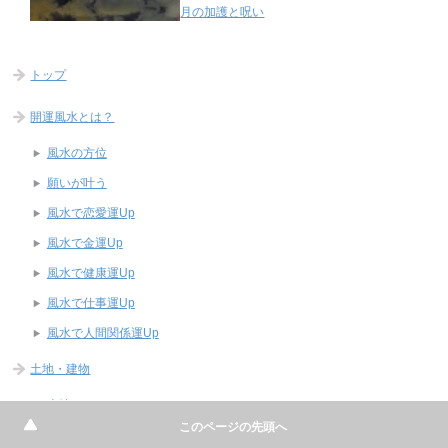
月の加護と呪い
トップ
開運風水とは？
風水の方位
願いが叶う
風水で恋愛運Up
風水で金運Up
風水で健康運Up
風水で仕事運Up
風水で人間関係運Up
土地・建物
土地
このページの先頭へ
建物の形状