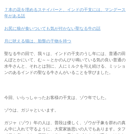
７本の花を埋めるスナイパーと、インドの干支には、マングース
年がある話
お尻に狼が食いついても気が付かない聖なる牛の話
月に吠える猫は、胎盤の干物を持つ
聖なる牛の回で、我々は、インドの干支のうし年には、普通の田
んぼとかにいて、む～～とかのんびり鳴いている気の良い普通の
水牛さんと、それとは別に、人にミルクを与え続ける、ミッショ
ンのあるインドの聖なる牛さんがいることを学びました。
今回、いらっしゃったお客様の干支は、ゾウ年でした。
ゾウは、ガジャといいます。
ガジャ（ゾウ）年の人は、普段は優しく、ゾウが子象を群れの真
ん中に入れて守るように、大変家族思いの人でもあります。タフ