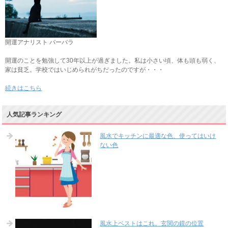
開運アナリスト バーバラ
開運のことを勉強して30年以上が過ぎました。私は小さい頃、体も頭も弱く、
家は貧乏。学校ではいじめられがちだったのですが・・・
続きはこちら
人気記事ランキング
風水でキッチンに最適な色、使ってはいけ
ない色
風水上ベストはこれ。玄関の鏡の位置