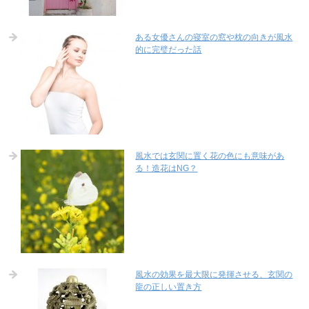
ある女優さんの寝室の窓や枕の向きが風水
的に完璧だった話
風水では玄関に置く花の色にも意味があ
る！造花はNG？
風水の効果を最大限に発揮させる、玄関の
龍の正しい置き方