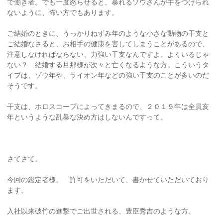
で働き者。でも一度怒らせると、暴れるゾウさんが手をつけられ
ないように、怖い方でもあります。
ご結婚のときに、うっかりねずみ年のような小さな動物の干支と
ご結婚なさると、お相手の健康を害してしまうことがあるので、
注意しなければならない、力強い干支なんですよ。よくいるじゃ
ない？ 結婚する旦那様が次々と亡くなるような方。こういうタ
イプは、ゾウ年や、ライオン年などの強い干支のことが多いのだ
そうです。
干支は、ホロスコープによってきまるので、２０１９年は全員亥
年というような乱暴な決め方はしないんですって。
さてさて。
今回の鑑定者様。 許可をいただいて、書かせていただいており
ます。
入社以来破竹の進撃でご出世される、豊臣秀吉のような方。