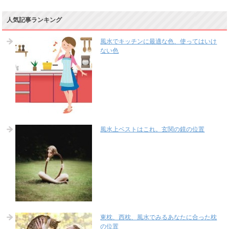
人気記事ランキング
風水でキッチンに最適な色、使ってはいけ
ない色
風水上ベストはこれ。玄関の鏡の位置
東枕、西枕、風水でみるあなたに合った枕
の位置