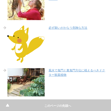
必ず願いがかなう危険な方法
風水で鬼門と裏鬼門方位に植えるべきドク
ター観葉植物
開運トイレ風水-トイレマットの色や注意
このページの先頭へ
点