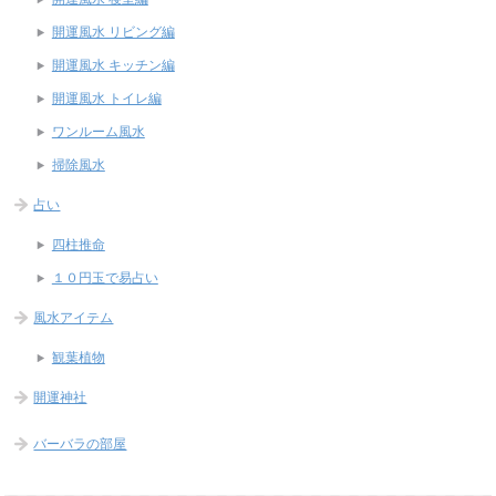
開運風水 リビング編
開運風水 キッチン編
開運風水 トイレ編
ワンルーム風水
掃除風水
占い
四柱推命
１０円玉で易占い
風水アイテム
観葉植物
開運神社
バーバラの部屋