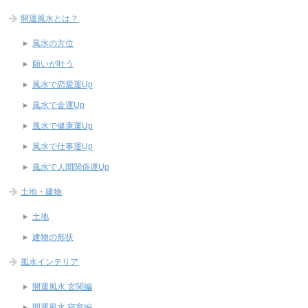
開運風水とは？
風水の方位
願いが叶う
風水で恋愛運Up
風水で金運Up
風水で健康運Up
風水で仕事運Up
風水で人間関係運Up
土地・建物
土地
建物の形状
風水インテリア
開運風水 玄関編
開運風水 寝室編