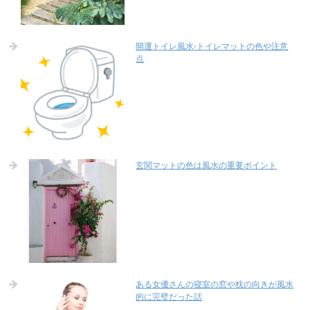
開運トイレ風水-トイレマットの色や注意
点
玄関マットの色は風水の重要ポイント
ある女優さんの寝室の窓や枕の向きが風水
的に完璧だった話