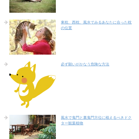
東枕、西枕、風水でみるあなたに合った枕
の位置
必ず願いがかなう危険な方法
風水で鬼門と裏鬼門方位に植えるべきドク
ター観葉植物