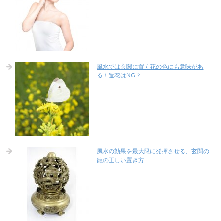
風水では玄関に置く花の色にも意味があ
る！造花はNG？
風水の効果を最大限に発揮させる、玄関の
龍の正しい置き方