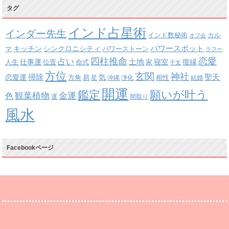
タグ
インド占星術
インダー先生
インド数秘術
カル
オフ会
パワースポット
キッチン
シンクロニシティ
パワーストーン
マ
ラフー
四柱推命
恋愛
占い
土地
復縁
仕事運
寝室
人生
位置
命式
家
干支
方位
玄関
神社
掃除
恋愛運
聖天
易
気
方角
星
沖縄
浄化
相性
結婚
開運
鑑定
願いが叶う
観葉植物
金運
色
運
間取り
風水
Facebookページ