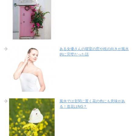
ある女優さんの寝室の窓や枕の向きが風水
的に完璧だった話
風水では玄関に置く花の色にも意味があ
る！造花はNG？