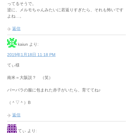
ってるそうで。
逆に、メルモちゃんみたいに若返りすぎたら、それも怖いです
よね…。
返信
kaiun
より:
2019年1月18日 11:18 PM
てぃ様
南米＝大阪説？ （笑）
バーバラの服に包まれた赤子がいたら、育ててね♪
（＾▽＾）B
返信
てぃ
より: