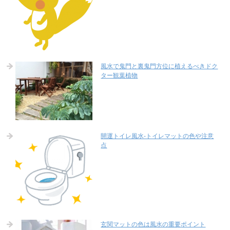
風水で鬼門と裏鬼門方位に植えるべきドク
ター観葉植物
開運トイレ風水-トイレマットの色や注意
点
玄関マットの色は風水の重要ポイント