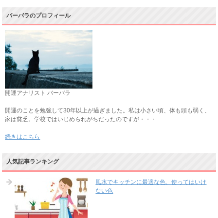
バーバラのプロフィール
開運アナリスト バーバラ
開運のことを勉強して30年以上が過ぎました。私は小さい頃、体も頭も弱く、
家は貧乏。学校ではいじめられがちだったのですが・・・
続きはこちら
人気記事ランキング
風水でキッチンに最適な色、使ってはいけ
ない色