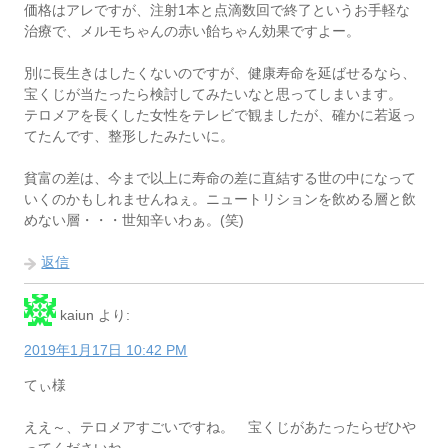
価格はアレですが、注射1本と点滴数回で終了というお手軽な
治療で、メルモちゃんの赤い飴ちゃん効果ですよー。
別に長生きはしたくないのですが、健康寿命を延ばせるなら、
宝くじが当たったら検討してみたいなと思ってしまいます。
テロメアを長くした女性をテレビで観ましたが、確かに若返っ
てたんです、整形したみたいに。
貧富の差は、今まで以上に寿命の差に直結する世の中になって
いくのかもしれませんねぇ。ニュートリションを飲める層と飲
めない層・・・世知辛いわぁ。(笑)
返信
kaiun
より:
2019年1月17日 10:42 PM
てぃ様
ええ～、テロメアすごいですね。 宝くじがあたったらぜひや