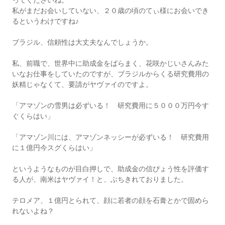
ってくださいね。
私がまだお会いしていない、２０歳の頃のてぃ様にお会いでき
るというわけですね♪
ブラジル、信頼性は大丈夫なんでしょうか。
私、前職で、世界中に助成金をばらまく、花咲かじいさんみた
いなお仕事をしていたのですが、ブラジルからくる研究費用の
妖精じゃなくて、要請がヤヴァイのですよ。
「アマゾンの雪男は必ずいる！ 研究費用に５０００万円今す
ぐくらはい」
「アマゾン川には、アマゾンネッシーが必ずいる！ 研究費用
に１億円今スグくらはい」
というようなものが目白押しで、助成金の信ぴょう性を評価す
る人が、南米はヤヴァイ！と、ぶちきれておりました。
テロメア、１億円とられて、顔に若者の顔を石膏とかで固めら
れないよね？