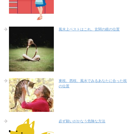
風水上ベストはこれ。玄関の鏡の位置
東枕、西枕、風水でみるあなたに合った枕
の位置
必ず願いがかなう危険な方法