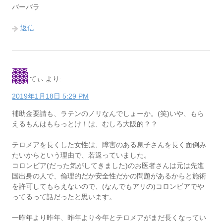
バーバラ
返信
てぃ
より:
2019年1月18日 5:29 PM
補助金要請も、ラテンのノリなんでしょーか。(笑)いや、もら
えるもんはもらっとけ！は、むしろ大阪的？？
テロメアを長くした女性は、障害のある息子さんを長く面倒み
たいからという理由で、若返っていました。
コロンビア(だった気がしてきました)のお医者さんは元は先進
国出身の人で、倫理的だか安全性だかの問題があるからと施術
を許可してもらえないので、(なんでもアリの)コロンビアでや
ってるって話だったと思います。
一昨年より昨年、昨年より今年とテロメアがまだ長くなってい