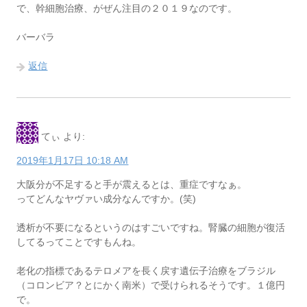
で、幹細胞治療、がぜん注目の２０１９なのです。
バーバラ
返信
てぃ
より:
2019年1月17日 10:18 AM
大阪分が不足すると手が震えるとは、重症ですなぁ。
ってどんなヤヴァい成分なんですか。(笑)
透析が不要になるというのはすごいですね。腎臓の細胞が復活
してるってことですもんね。
老化の指標であるテロメアを長く戻す遺伝子治療をブラジル
（コロンビア？とにかく南米）で受けられるそうです。１億円
で。