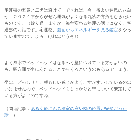
宅運盤の五黄と二黒は避けて、できれば、今一番よい運気の八白
か、２０２４年からがぜん運気がよくなる九紫の方角をむきたい
ものです。（繰り返しますが、毎年変わる年運の話ではなく、宅
運盤のお話です。宅運盤、
図面からエネルギーを見る鑑定
をやっ
ていますので、よろしければどうぞ♪）
よく風水でベッドヘッドはなるべく壁につけている方がよいの
も、頭方面が坐にあたることからくるというのもあるでしょう。
坐は、どっしりと、頼もしい感じがよく、すかすかしているのは
いけませんので、ベッドヘッドもしっかりと壁について安定して
いる方がよいのですね。
（関連記事：
ある女優さんの寝室の窓や枕の位置が完璧だった
話
）