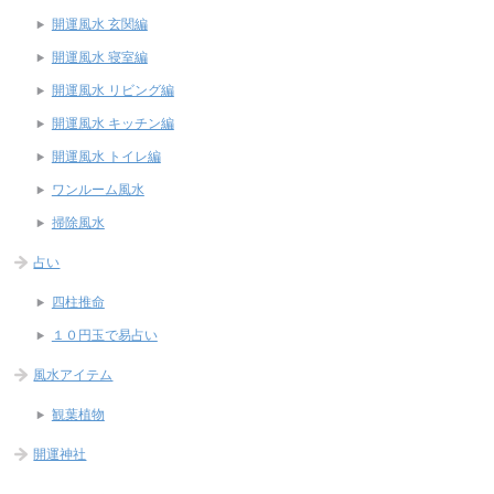
開運風水 玄関編
開運風水 寝室編
開運風水 リビング編
開運風水 キッチン編
開運風水 トイレ編
ワンルーム風水
掃除風水
占い
四柱推命
１０円玉で易占い
風水アイテム
観葉植物
開運神社