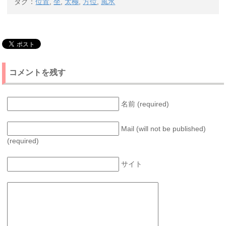
タグ：
位置
,
坐
,
太極
,
方位
,
風水
コメントを残す
名前 (required)
Mail (will not be published)
(required)
サイト