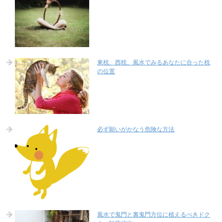
東枕、西枕、風水でみるあなたに合った枕
の位置
必ず願いがかなう危険な方法
風水で鬼門と裏鬼門方位に植えるべきドク