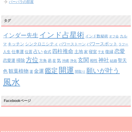
バーバラの部屋
タグ
インド占星術
インダー先生
インド数秘術
カル
オフ会
パワースポット
キッチン
シンクロニシティ
パワーストーン
マ
ラフー
四柱推命
恋愛
占い
土地
復縁
仕事運
寝室
人生
位置
命式
家
干支
方位
玄関
神社
掃除
恋愛運
聖天
易
気
方角
星
沖縄
浄化
相性
結婚
開運
鑑定
願いが叶う
観葉植物
金運
色
運
間取り
風水
Facebookページ