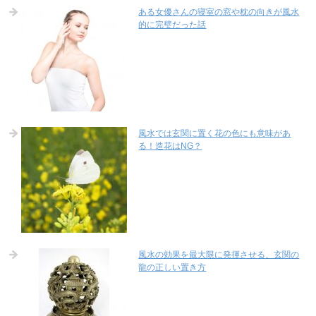
ある女優さんの寝室の窓や枕の向きが風水
的に完璧だった話
風水では玄関に置く花の色にも意味があ
る！造花はNG？
風水の効果を最大限に発揮させる、玄関の
龍の正しい置き方