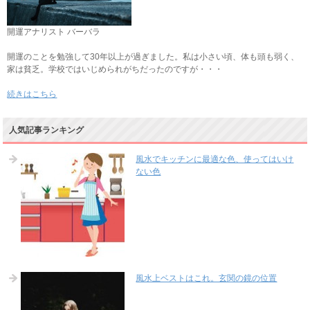
開運アナリスト バーバラ
開運のことを勉強して30年以上が過ぎました。私は小さい頃、体も頭も弱く、
家は貧乏。学校ではいじめられがちだったのですが・・・
続きはこちら
人気記事ランキング
風水でキッチンに最適な色、使ってはいけ
ない色
風水上ベストはこれ。玄関の鏡の位置