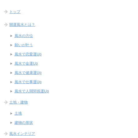
トップ
開運風水とは？
風水の方位
願いが叶う
風水で恋愛運Up
風水で金運Up
風水で健康運Up
風水で仕事運Up
風水で人間関係運Up
土地・建物
土地
建物の形状
風水インテリア