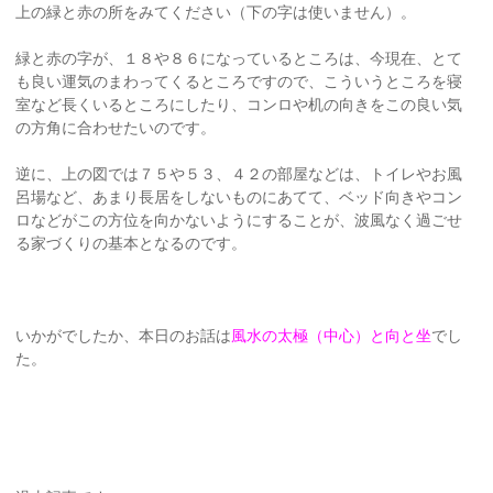
上の緑と赤の所をみてください（下の字は使いません）。
緑と赤の字が、１８や８６になっているところは、今現在、とて
も良い運気のまわってくるところですので、こういうところを寝
室など長くいるところにしたり、コンロや机の向きをこの良い気
の方角に合わせたいのです。
逆に、上の図では７５や５３、４２の部屋などは、トイレやお風
呂場など、あまり長居をしないものにあてて、ベッド向きやコン
ロなどがこの方位を向かないようにすることが、波風なく過ごせ
る家づくりの基本となるのです。
いかがでしたか、本日のお話は
風水の太極（中心）と向と坐
でし
た。