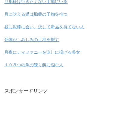
旦那様は行きたくない土地にいる
月に吠える猫は胎盤の干物を持つ
昼に泥棒に会い、決して新品を持てない人
死体がしみしみの土地を探す
月夜にティファニーを淀川に投げる美女
１０８つの魚の練り餌に悩む人
スポンサードリンク