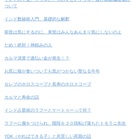
ついて
インド数秘術入門、基礎的な解釈
前世は気にするのに、来世はみんなあんまり気にしないのよ
だめ！絶対！神頼みの人
カルマ清算で過払い金が発生！？
お尻に狼が食いついても気がつかない聖なる牛年
セレブのホロスコープと長寿のホロスコープ
カルマと寿命の話
インド占星術のラフーとケートゥーって何？
ラフーに傷をつけられ、階段を３０段転げ落ちたトモラニ先生
YDK（やればできる子）と息苦しい死期の話