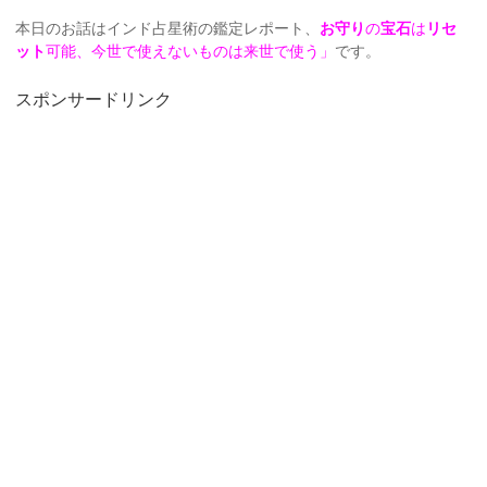
本日のお話はインド占星術の鑑定レポート、
お守り
の
宝石
は
リセ
ット
可能、今世で使えないものは来世で使う」
です。
スポンサードリンク