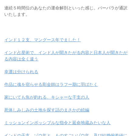
連続５時間位のあなたの運命解剖といった感じ。バーバラが通訳
いたします。
インド１２支、マングース年でました！
インド占星術で、インド人が聞きたがる内容と日本人が聞きたが
る内容は全く違う
幸運は分けられる
作品に魂を宿らせる彫金師はラフー期に羽ばたく
家にいても魚が釣れる、キシャーな干支の人
死体しみしみの土地を探す話のまさかの続編
ミッションインポッシブルな指令と延命地蔵みたいな人
インドの干支、ゾウ年と、ものすごいゾウ年、及び結婚偏差値に