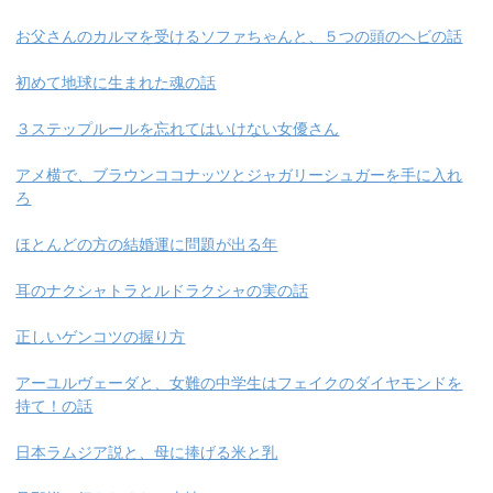
お父さんのカルマを受けるソファちゃんと、５つの頭のヘビの話
初めて地球に生まれた魂の話
３ステップルールを忘れてはいけない女優さん
アメ横で、ブラウンココナッツとジャガリーシュガーを手に入れ
ろ
ほとんどの方の結婚運に問題が出る年
耳のナクシャトラとルドラクシャの実の話
正しいゲンコツの握り方
アーユルヴェーダと、女難の中学生はフェイクのダイヤモンドを
持て！の話
日本ラムジア説と、母に捧げる米と乳